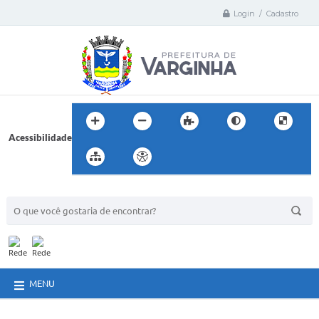
Login / Cadastro
Acessibilidade
BUSCA DO SITE:
MENU