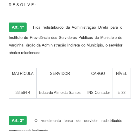
R E S O L V E :
Art. 1º
Fica redistribuído da Administração Direta para o
Instituto de Previdência dos Servidores Públicos do Município de
Varginha, órgão da Administração Indireta do Município, o servidor
abaixo relacionado:
MATRÍCULA
SERVIDOR
CARGO
NÍVEL
33.564-4
Eduardo Almeida Santos
TNS Contador
E-22
Art. 2º
O vencimento base do servidor redistribuído
permanecerá inalterado.