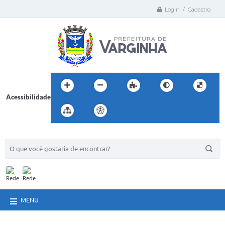
Login / Cadastro
Acessibilidade
BUSCA DO SITE:
MENU