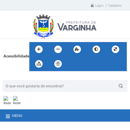
Login / Cadastro
Acessibilidade
BUSCA DO SITE:
MENU