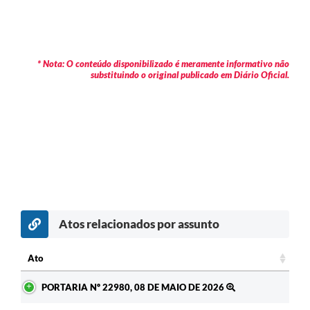
* Nota: O conteúdo disponibilizado é meramente informativo não
substituindo o original publicado em Diário Oficial.
Atos relacionados por assunto
c
Ato
Ato
PORTARIA Nº 22980, 08 DE MAIO DE 2026