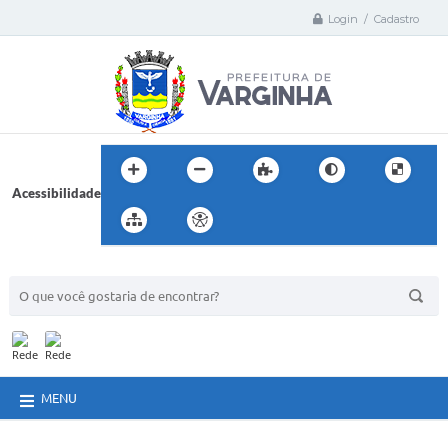
Login / Cadastro
Acessibilidade
BUSCA DO SITE:
MENU