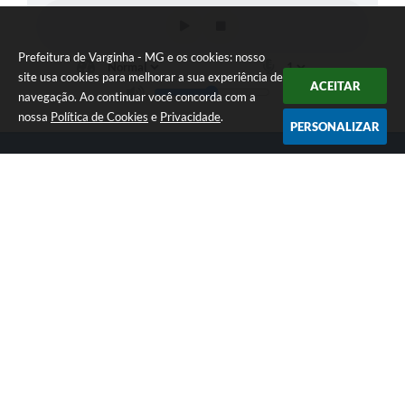
Prefeitura de Varginha - MG e os cookies: nosso
site usa cookies para melhorar a sua experiência de
ACEITAR
navegação. Ao continuar você concorda com a
nossa
Política de Cookies
e
Privacidade
.
PERSONALIZAR
Telefone: (35) 3690-2000
Endereço: Rua Júlio Paulo Marcellini, nº 50 | CEP: 37018-050
Atendimento de Segunda-feira a Sexta-feira das 07h30 as 17h30
CNPJ: 18.240.119/0001-05
Prefeitura de Varginha - MG
Versão do Sistema:
3.5.3 - 19/06/2026
Portal atualizado em:
07/08/2026 17:04
Dados Abertos
Copyright Instar - 2006-2026. Todos os direitos reservados -
Instar Tecnologia