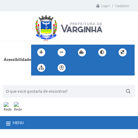
Login / Cadastro
Acessibilidade
BUSCA DO SITE:
MENU