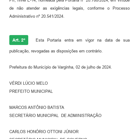
PII, nível E-14, nomeada pela Portaria nº 20.780/2024, em virtude
de não atender as exigências legais, conforme o Processo
Administrativo nº 20.541/2024.
Art. 2º
Esta Portaria entra em vigor na data de sua
publicação, revogadas as disposições em contrário.
Prefeitura do Município de Varginha, 02 de julho de 2024.
VÉRDI LÚCIO MELO
PREFEITO MUNICIPAL
MARCOS ANTÔNIO BATISTA
SECRETÁRIO MUNICIPAL DE ADMINISTRAÇÃO
CARLOS HONÓRIO OTTONI JÚNIOR