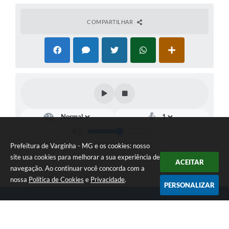
COMPARTILHAR
Prefeitura de Varginha - MG e os cookies: nosso
site usa cookies para melhorar a sua experiência de
ACEITAR
navegação. Ao continuar você concorda com a
nossa
Política de Cookies
e
Privacidade
.
PERSONALIZAR
Telefone: (35) 3690-2000
Endereço: Rua Júlio Paulo Marcellini, nº 50 | CEP: 37018-050
Atendimento de Segunda-feira a Sexta-feira das 07h30 as 17h30