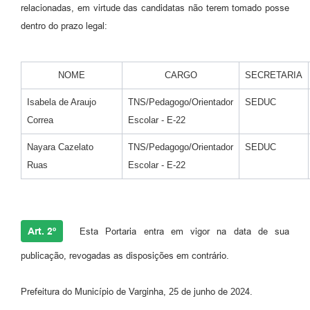
relacionadas, em virtude das candidatas não terem tomado posse
dentro do prazo legal:
NOME
CARGO
SECRETARIA
Isabela de Araujo
TNS/Pedagogo/Orientador
SEDUC
Correa
Escolar - E-22
Nayara Cazelato
TNS/Pedagogo/Orientador
SEDUC
Ruas
Escolar - E-22
Art. 2º
Esta Portaria entra em vigor na data de sua
publicação, revogadas as disposições em contrário.
Prefeitura do Município de Varginha, 25 de junho de 2024.