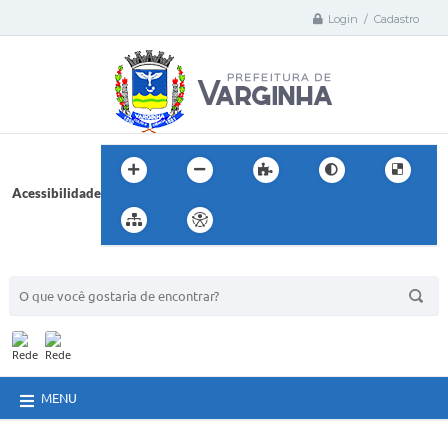
Login / Cadastro
Acessibilidade
BUSCA DO SITE:
MENU