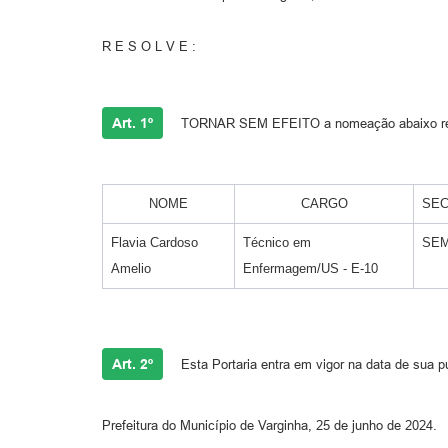
R E S O L V E :
Art. 1º
TORNAR SEM EFEITO a nomeação abaixo relaci
NOME
CARGO
SEC
Flavia Cardoso
Técnico em
SE
Amelio
Enfermagem/US - E-10
Art. 2º
Esta Portaria entra em vigor na data de sua p
Prefeitura do Município de Varginha, 25 de junho de 2024.