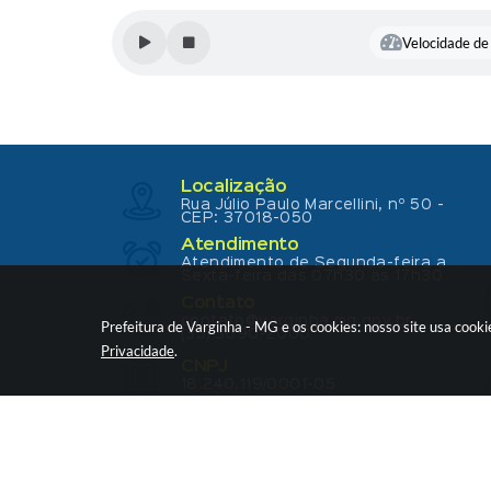
Velocidade de 
Localização
Rua Júlio Paulo Marcellini, nº 50 -
CEP: 37018-050
Atendimento
Atendimento de Segunda-feira a
Sexta-feira das 07h30 as 17h30
Contato
contato@varginha.mg.gov.br
Prefeitura de Varginha - MG e os cookies: nosso site usa coo
(35) 3690-2000
Privacidade
.
CNPJ
18.240.119/0001-05