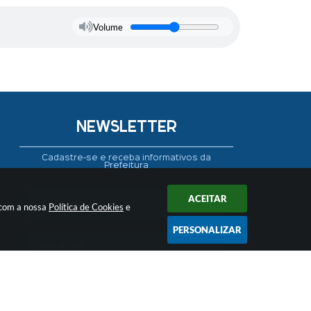
Volume
NEWSLETTER
Cadastre-se e receba informativos da
Prefeitura
ACEITAR
 com a nossa
Política de Cookies
e
PERSONALIZAR
CADASTRAR