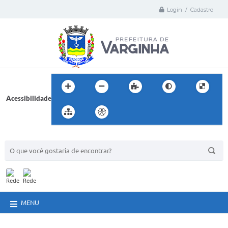
Login / Cadastro
Acessibilidade
BUSCA DO SITE:
MENU