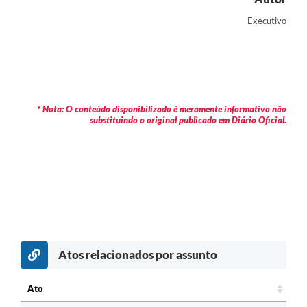
Executivo
* Nota: O conteúdo disponibilizado é meramente informativo não
substituindo o original publicado em Diário Oficial.
Atos relacionados por assunto
c
Ato