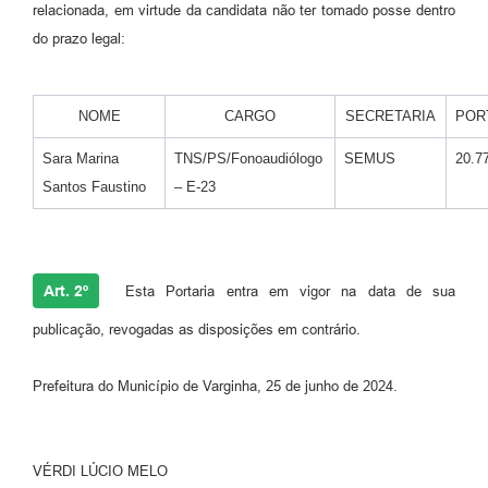
relacionada, em virtude da candidata não ter tomado posse dentro
do prazo legal:
NOME
CARGO
SECRETARIA
POR
Sara Marina
TNS/PS/Fonoaudiólogo
SEMUS
20.7
Santos Faustino
– E-23
Art. 2º
Esta Portaria entra em vigor na data de sua
publicação, revogadas as disposições em contrário.
Prefeitura do Município de Varginha, 25 de junho de 2024.
VÉRDI LÚCIO MELO