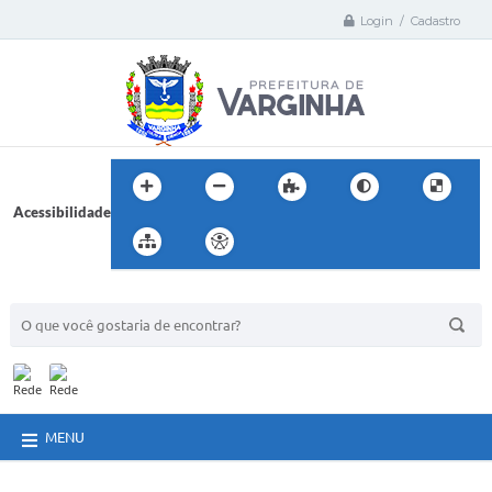
Login / Cadastro
Acessibilidade
BUSCA DO SITE:
MENU