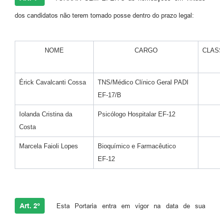
dos candidatos não terem tomado posse dentro do prazo legal:
NOME
CARGO
CLAS
Érick Cavalcanti Cossa
TNS/Médico Clínico Geral PADI
EF-17/B
Iolanda Cristina da
Psicólogo Hospitalar EF-12
Costa
Marcela Faioli Lopes
Bioquímico e Farmacêutico
EF-12
Art. 2º
Esta Portaria entra em vigor na data de sua