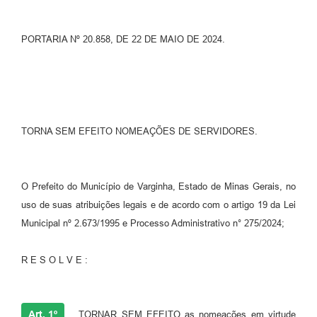
PORTARIA Nº 20.858, DE 22 DE MAIO DE 2024.
TORNA SEM EFEITO NOMEAÇÕES DE SERVIDORES.
O Prefeito do Município de Varginha, Estado de Minas Gerais, no
uso de suas atribuições legais e de acordo com o artigo 19 da Lei
Municipal nº 2.673/1995 e Processo Administrativo n° 275/2024;
R E S O L V E :
Art. 1º
TORNAR SEM EFEITO as nomeações em virtude