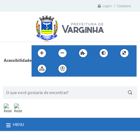
Login / Cadastro
Acessibilidade
BUSCA DO SITE:
MENU