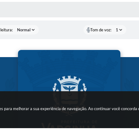
AS MÍDIAS
leitura:
Tom de voz:
kies para melhorar a sua experiência de navegação. Ao continuar você concorda