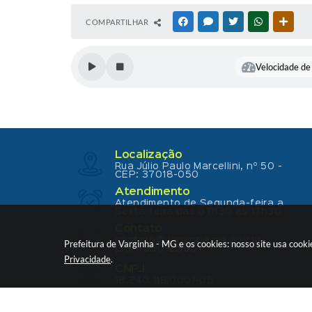
COMPARTILHAR
FACEBOOK
MESSENGER
TWITTER
WHATSAPP
OUTR
Velocidade de 
Localização
Rua Júlio Paulo Marcellini, nº 50 -
CEP: 37018-050
Atendimento
Atendimento de Segunda-feira a
Sexta-feira das 07h30 as 17h30
Contato
contato@varginha.mg.gov.br
Prefeitura de Varginha - MG e os cookies: nosso site usa coo
(35) 3690-2000
Privacidade
.
CNPJ
18.240.119/0001-05