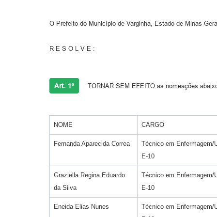
O Prefeito do Município de Varginha, Estado de Minas Gerai
R E S O L V E :
Art. 1º
TORNAR SEM EFEITO as nomeações abaixo rela
NOME
CARGO
Fernanda Aparecida Correa
Técnico em Enfermagem/U
E-10
Graziella Regina Eduardo
Técnico em Enfermagem/U
da Silva
E-10
Eneida Elias Nunes
Técnico em Enfermagem/U