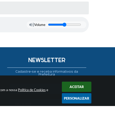
Volume
NEWSLETTER
Cadastre-se e receba informativos da
Prefeitura
ACEITAR
 com a nossa
Política de Cookies
e
PERSONALIZAR