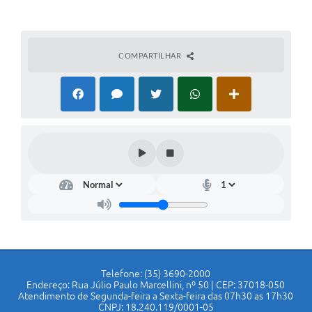
COMPARTILHAR
Telefone: (35) 3690-2000
Endereço: Rua Júlio Paulo Marcellini, nº 50 | CEP: 37018-050
Atendimento de Segunda-feira a Sexta-feira das 07h30 as 17h30
CNPJ: 18.240.119/0001-05