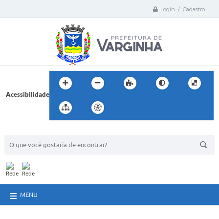
Login / Cadastro
Acessibilidade
BUSCA DO SITE:
MENU