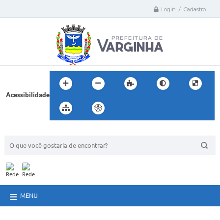
Login / Cadastro
Acessibilidade
BUSCA DO SITE:
MENU