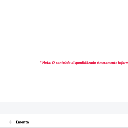
* Nota: O conteúdo disponibilizado é meramente informa
c
Ementa