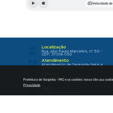
Velocidade de 
Localização
Rua Júlio Paulo Marcellini, nº 50 -
CEP: 37018-050
Atendimento
Atendimento de Segunda-feira a
Sexta-feira das 07h30 as 17h30
Contato
contato@varginha.mg.gov.br
Prefeitura de Varginha - MG e os cookies: nosso site usa coo
(35) 3690-2000
Privacidade
.
CNPJ
18.240.119/0001-05