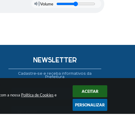
Volume
NEWSLETTER
Cadastre-se e receba informativos da
Prefeitura
ACEITAR
 com a nossa
Política de Cookies
e
PERSONALIZAR
CADASTRAR