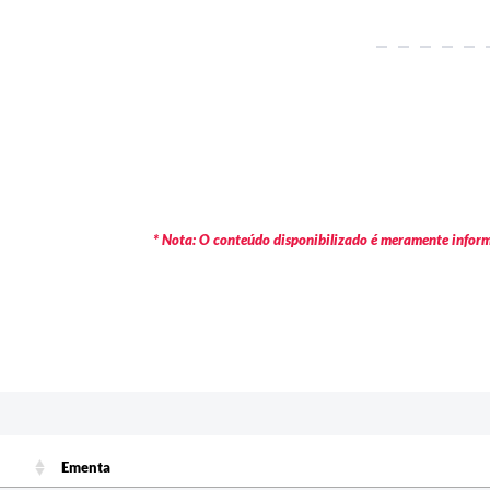
* Nota: O conteúdo disponibilizado é meramente informa
c
Ementa