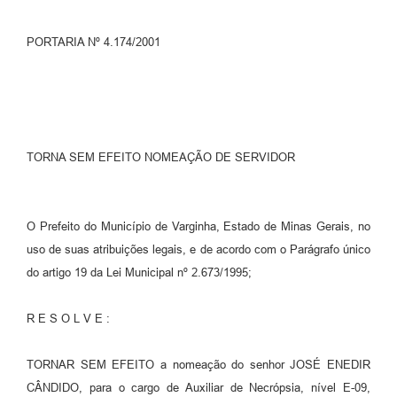
PORTARIA Nº 4.174/2001
TORNA SEM EFEITO NOMEAÇÃO DE SERVIDOR
O Prefeito do Município de Varginha, Estado de Minas Gerais, no
uso de suas atribuições legais, e de acordo com o Parágrafo único
do artigo 19 da Lei Municipal nº 2.673/1995;
R E S O L V E :
TORNAR SEM EFEITO a nomeação do senhor JOSÉ ENEDIR
CÂNDIDO, para o cargo de Auxiliar de Necrópsia, nível E-09,