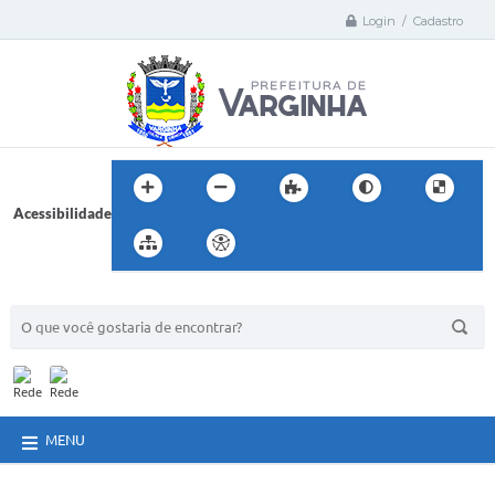
Login / Cadastro
Acessibilidade
BUSCA DO SITE:
MENU