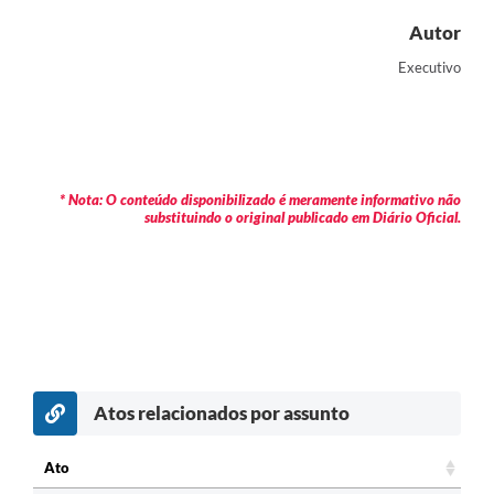
Autor
Executivo
* Nota: O conteúdo disponibilizado é meramente informativo não
substituindo o original publicado em Diário Oficial.
Atos relacionados por assunto
c
Ato