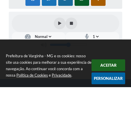
Prefeitura de Varginha - MG e os cookies: nosso
site usa cookies para melhorar a sua experiência de
ACEITAR
navegação. Ao continuar você concorda com a
nossa
Política de Cookies
e
Privacidade
.
PERSONALIZAR
Telefone: (35) 3690-2000
Endereço: Rua Júlio Paulo Marcellini, nº 50 | CEP: 37018-050
Atendimento de Segunda-feira a Sexta-feira das 07h30 as 17h30
CNPJ: 18.240.119/0001-05
Prefeitura de Varginha - MG
Versão do Sistema:
3.5.3 - 19/06/2026