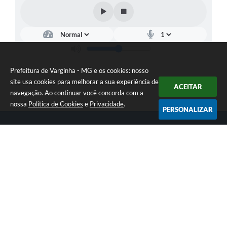
Prefeitura de Varginha - MG e os cookies: nosso
site usa cookies para melhorar a sua experiência de
ACEITAR
navegação. Ao continuar você concorda com a
nossa
Política de Cookies
e
Privacidade
.
PERSONALIZAR
Telefone: (35) 3690-2000
Endereço: Rua Júlio Paulo Marcellini, nº 50 | CEP: 37018-050
Atendimento de Segunda-feira a Sexta-feira das 07h30 as 17h30
CNPJ: 18.240.119/0001-05
Prefeitura de Varginha - MG
Versão do Sistema:
3.5.3 - 19/06/2026
Portal atualizado em:
10/08/2026 11:42
Dados Abertos