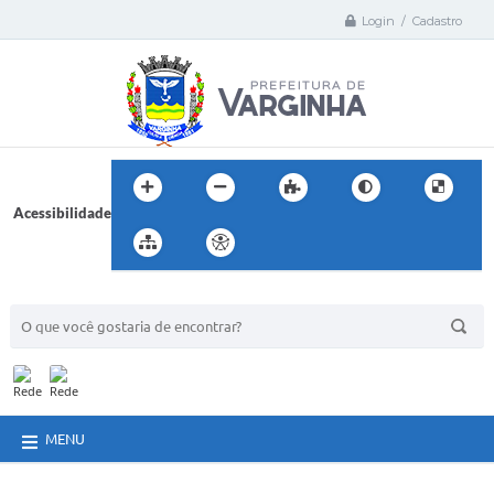
Login / Cadastro
Acessibilidade
BUSCA DO SITE:
MENU