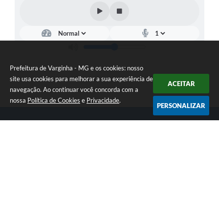
Prefeitura de Varginha - MG e os cookies: nosso
site usa cookies para melhorar a sua experiência de
ACEITAR
navegação. Ao continuar você concorda com a
nossa
Política de Cookies
e
Privacidade
.
PERSONALIZAR
Telefone: (35) 3690-2000
Endereço: Rua Júlio Paulo Marcellini, nº 50 | CEP: 37018-050
Atendimento de Segunda-feira a Sexta-feira das 07h30 as 17h30
CNPJ: 18.240.119/0001-05
Prefeitura de Varginha - MG
Versão do Sistema:
3.5.3 - 19/06/2026
Portal atualizado em:
07/08/2026 17:04
Dados Abertos