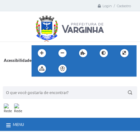
Login / Cadastro
Acessibilidade
BUSCA DO SITE:
MENU