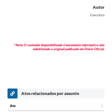
Autor
Executivo
* Nota: O conteúdo disponibilizado é meramente informativo não
substituindo o original publicado em Diário Oficial.
Atos relacionados por assunto
c
Ato