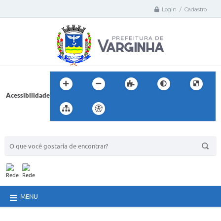
Login / Cadastro
Acessibilidade
BUSCA DO SITE:
MENU