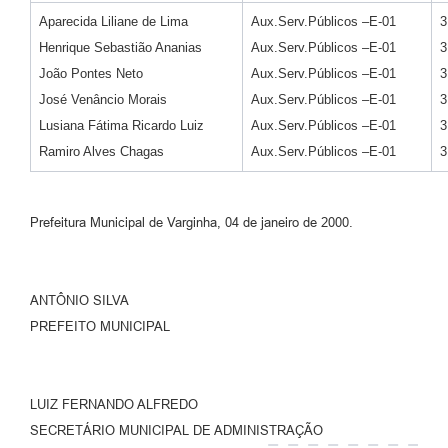
Aparecida Liliane de Lima
Aux.Serv.Públicos –E-01
3
Henrique Sebastião Ananias
Aux.Serv.Públicos –E-01
3
João Pontes Neto
Aux.Serv.Públicos –E-01
3
José Venâncio Morais
Aux.Serv.Públicos –E-01
3
Lusiana Fátima Ricardo Luiz
Aux.Serv.Públicos –E-01
3
Ramiro Alves Chagas
Aux.Serv.Públicos –E-01
3
Prefeitura Municipal de Varginha, 04 de janeiro de 2000.
ANTÔNIO SILVA
PREFEITO MUNICIPAL
LUIZ FERNANDO ALFREDO
SECRETÁRIO MUNICIPAL DE ADMINISTRAÇÃO