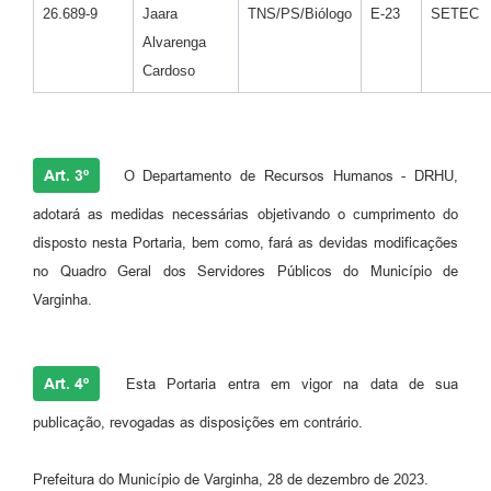
26.689-9
Jaara
TNS/PS/Biólogo
E-23
SETEC
Alvarenga
Cardoso
Art. 3º
O Departamento de Recursos Humanos - DRHU,
adotará as medidas necessárias objetivando o cumprimento do
disposto nesta Portaria, bem como, fará as devidas modificações
no Quadro Geral dos Servidores Públicos do Município de
Varginha.
Art. 4º
Esta Portaria entra em vigor na data de sua
publicação, revogadas as disposições em contrário.
Prefeitura do Município de Varginha, 28 de dezembro de 2023.