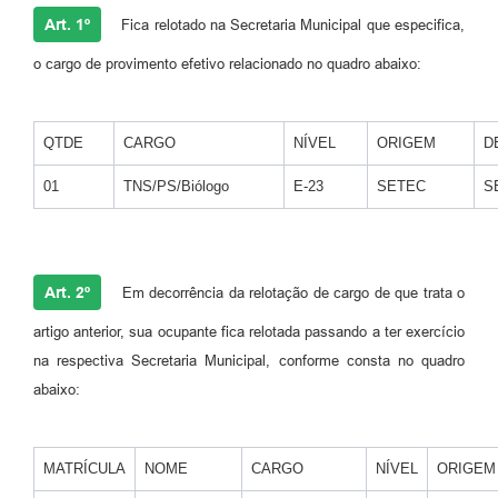
Art. 1º
Fica relotado na Secretaria Municipal que especifica,
o cargo de provimento efetivo relacionado no quadro abaixo:
​QTDE
CARGO
NÍVEL
ORIGEM
D
01
TNS/PS/Biólogo
E-23
SETEC
S
Art. 2º
Em decorrência da relotação de cargo de que trata o
artigo anterior, sua ocupante fica relotada passando a ter exercício
na respectiva Secretaria Municipal, conforme consta no quadro
abaixo:
MATRÍCULA
NOME
CARGO
NÍVEL
ORIGEM