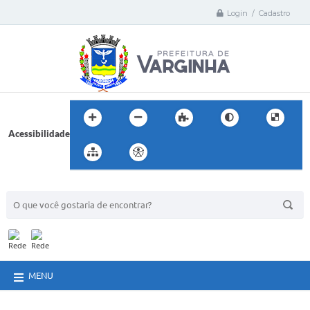
Login / Cadastro
Acessibilidade
BUSCA DO SITE:
MENU