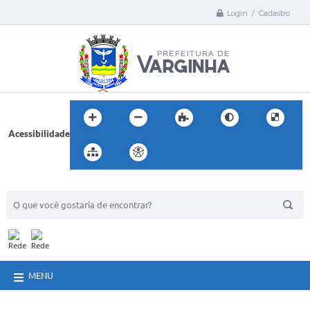
Login / Cadastro
Acessibilidade
BUSCA DO SITE:
MENU