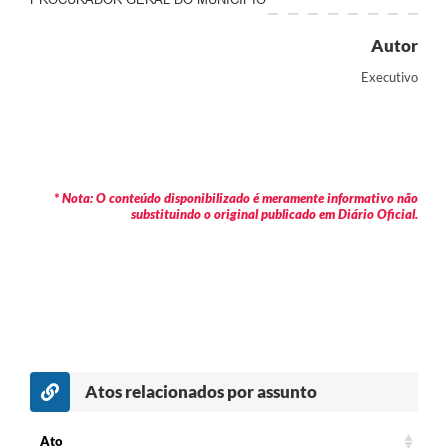
Autor
Executivo
* Nota: O conteúdo disponibilizado é meramente informativo não
substituindo o original publicado em Diário Oficial.
Atos relacionados por assunto
c
Ato