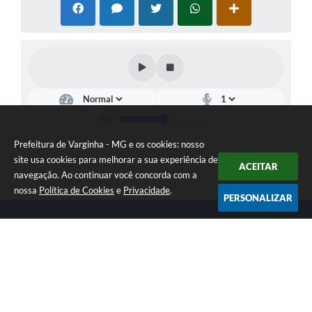
Prefeitura de Varginha - MG e os cookies: nosso
site usa cookies para melhorar a sua experiência de
ACEITAR
navegação. Ao continuar você concorda com a
nossa
Política de Cookies
e
Privacidade
.
PERSONALIZAR
Telefone: (35) 3690-2000
Endereço: Rua Júlio Paulo Marcellini, nº 50 | CEP: 37018-050
Atendimento de Segunda-feira a Sexta-feira das 07h30 as 17h30
CNPJ: 18.240.119/0001-05
Prefeitura de Varginha - MG
Versão do Sistema:
3.5.3 - 19/06/2026