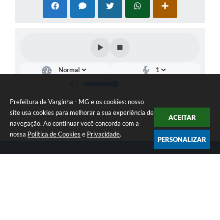
Prefeitura de Varginha - MG e os cookies: nosso
site usa cookies para melhorar a sua experiência de
ACEITAR
navegação. Ao continuar você concorda com a
nossa
Política de Cookies
e
Privacidade
.
PERSONALIZAR
Telefone: (35) 3690-2000
Endereço: Rua Júlio Paulo Marcellini, nº 50 | CEP: 37018-050
Atendimento de Segunda-feira a Sexta-feira das 07h30 as 17h30
CNPJ: 18.240.119/0001-05
Prefeitura de Varginha - MG
Versão do Sistema:
3.5.3 - 19/06/2026