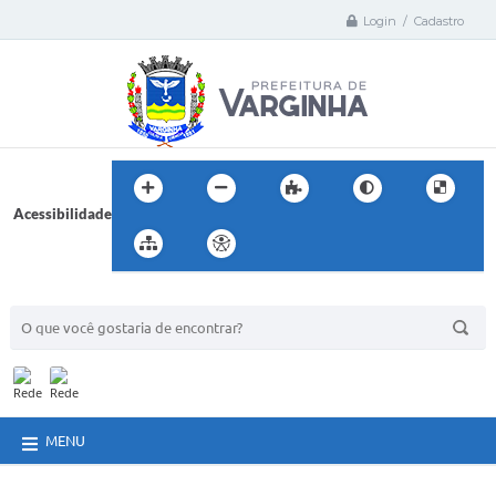
Login / Cadastro
Acessibilidade
BUSCA DO SITE:
MENU