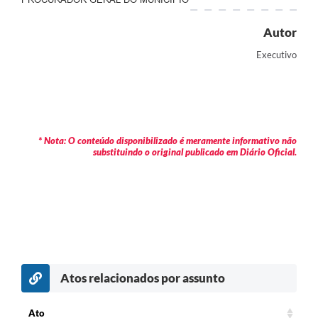
Autor
Executivo
* Nota: O conteúdo disponibilizado é meramente informativo não
substituindo o original publicado em Diário Oficial.
Atos relacionados por assunto
c
Ato