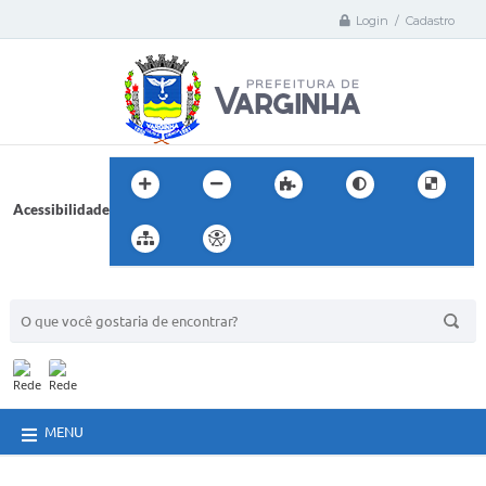
Login / Cadastro
Acessibilidade
BUSCA DO SITE:
MENU