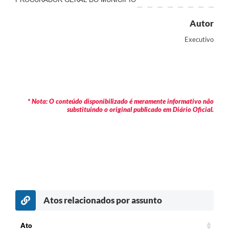
Autor
Executivo
* Nota: O conteúdo disponibilizado é meramente informativo não
substituindo o original publicado em Diário Oficial.
Atos relacionados por assunto
c
Ato