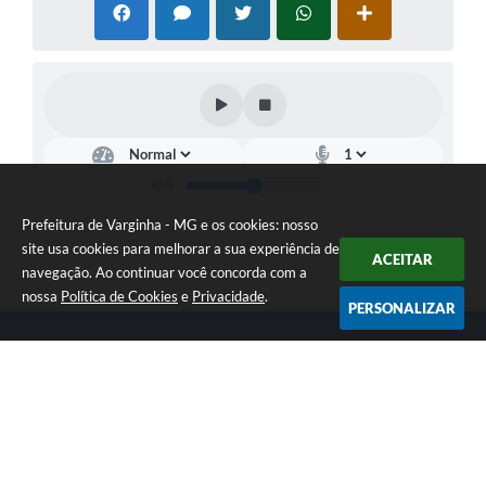
Prefeitura de Varginha - MG e os cookies: nosso
site usa cookies para melhorar a sua experiência de
ACEITAR
navegação. Ao continuar você concorda com a
nossa
Política de Cookies
e
Privacidade
.
PERSONALIZAR
Telefone: (35) 3690-2000
Endereço: Rua Júlio Paulo Marcellini, nº 50 | CEP: 37018-050
Atendimento de Segunda-feira a Sexta-feira das 07h30 as 17h30
CNPJ: 18.240.119/0001-05
Prefeitura de Varginha - MG
Versão do Sistema:
3.5.3 - 19/06/2026