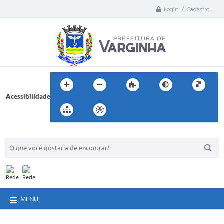
Login / Cadastro
Acessibilidade
BUSCA DO SITE:
MENU