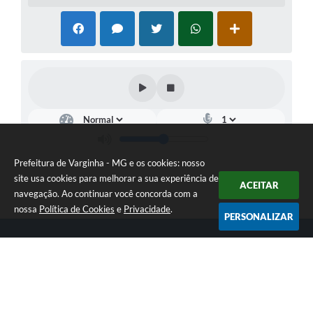
Prefeitura de Varginha - MG e os cookies: nosso
site usa cookies para melhorar a sua experiência de
ACEITAR
navegação. Ao continuar você concorda com a
nossa
Política de Cookies
e
Privacidade
.
PERSONALIZAR
Telefone: (35) 3690-2000
Endereço: Rua Júlio Paulo Marcellini, nº 50 | CEP: 37018-050
Atendimento de Segunda-feira a Sexta-feira das 07h30 as 17h30
CNPJ: 18.240.119/0001-05
Prefeitura de Varginha - MG