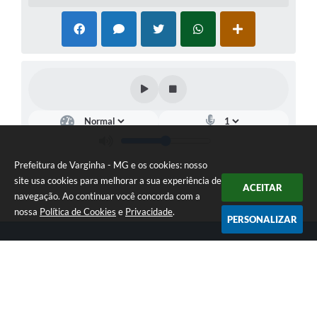
Prefeitura de Varginha - MG e os cookies: nosso
site usa cookies para melhorar a sua experiência de
ACEITAR
navegação. Ao continuar você concorda com a
nossa
Política de Cookies
e
Privacidade
.
PERSONALIZAR
Telefone: (35) 3690-2000
Endereço: Rua Júlio Paulo Marcellini, nº 50 | CEP: 37018-050
Atendimento de Segunda-feira a Sexta-feira das 07h30 as 17h30
CNPJ: 18.240.119/0001-05
Prefeitura de Varginha - MG