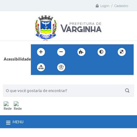
Login / Cadastro
Acessibilidade
BUSCA DO SITE:
MENU