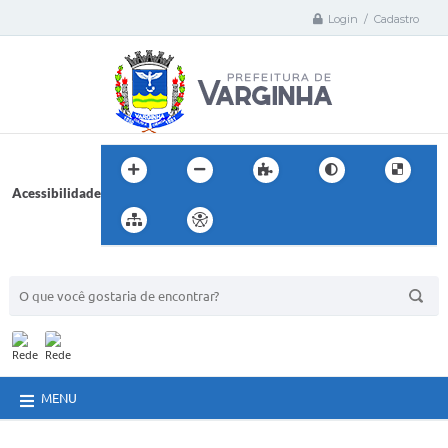
Login / Cadastro
Acessibilidade
BUSCA DO SITE:
MENU