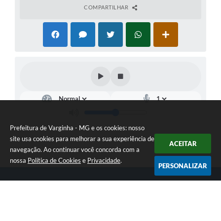
COMPARTILHAR
Prefeitura de Varginha - MG e os cookies: nosso
site usa cookies para melhorar a sua experiência de
ACEITAR
navegação. Ao continuar você concorda com a
nossa
Política de Cookies
e
Privacidade
.
PERSONALIZAR
Telefone: (35) 3690-2000
Endereço: Rua Júlio Paulo Marcellini, nº 50 | CEP: 37018-050
Atendimento de Segunda-feira a Sexta-feira das 07h30 as 17h30
CNPJ: 18.240.119/0001-05
Prefeitura de Varginha - MG