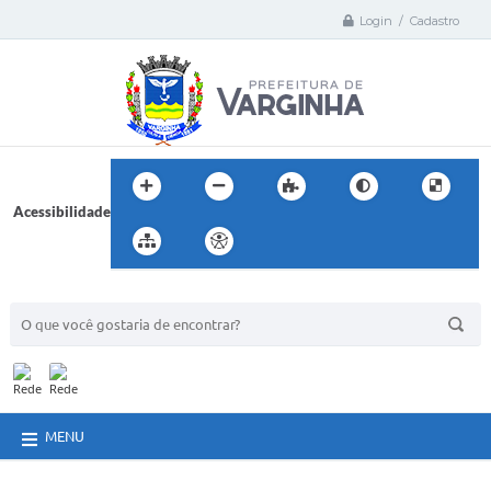
Login / Cadastro
Acessibilidade
BUSCA DO SITE:
MENU