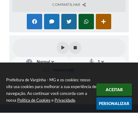
COMPARTILHAR
Prefeitura de Varginha - MG e os cookies: nosso
site usa cookies para melhorar a sua experiência de
ACEITAR
navegação. Ao continuar você concorda com a
nossa
Política de Cookies
e
Privacidade
.
PERSONALIZAR
Telefone: (35) 3690-2000
Endereço: Rua Júlio Paulo Marcellini, nº 50 | CEP: 37018-050
Atendimento de Segunda-feira a Sexta-feira das 07h30 as 17h30
CNPJ: 18.240.119/0001-05
Prefeitura de Varginha - MG