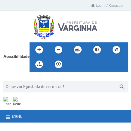
Login / Cadastro
Acessibilidade
BUSCA DO SITE:
MENU