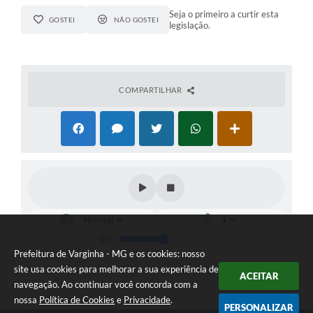
Seja o primeiro a curtir esta
GOSTEI
NÃO GOSTEI
legislação.
COMPARTILHAR
Prefeitura de Varginha - MG e os cookies: nosso
site usa cookies para melhorar a sua experiência de
ACEITAR
navegação. Ao continuar você concorda com a
nossa
Política de Cookies
e
Privacidade
.
PERSONALIZAR