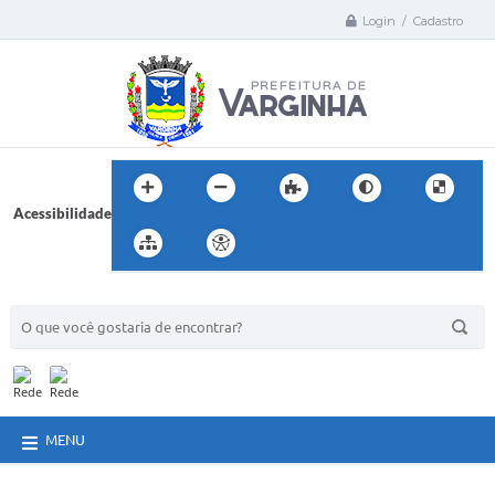
Login / Cadastro
Acessibilidade
BUSCA DO SITE:
MENU