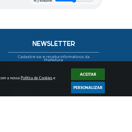
Volume
NEWSLETTER
Cadastre-se e receba informativos da
Prefeitura
ACEITAR
 com a nossa
Política de Cookies
e
PERSONALIZAR
CADASTRAR