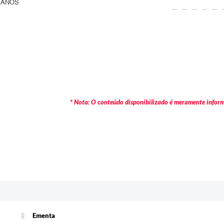
BANOS
* Nota: O conteúdo disponibilizado é meramente informa
c
Ementa