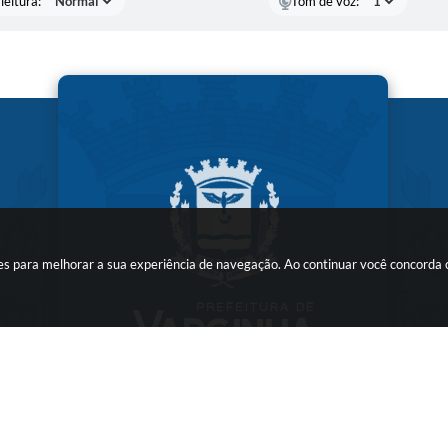
leitura:
Tom de voz:
kies para melhorar a sua experiência de navegação. Ao continuar você concorda