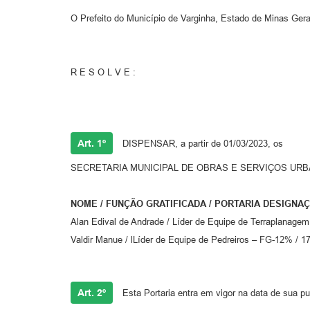
O Prefeito do Município de Varginha, Estado de Minas Gerai
R E S O L V E :
Art. 1º
DISPENSAR, a partir de 01/03/2023, os
SECRETARIA MUNICIPAL DE OBRAS E SERVIÇOS URBANOSser
NOME / FUNÇÃO GRATIFICADA / PORTARIA DESIGNA
Alan Edival de Andrade / Líder de Equipe de Terraplanage
Valdir Manue / lLíder de Equipe de Pedreiros – FG-12% / 1
Art. 2º
Esta Portaria entra em vigor na data de sua p