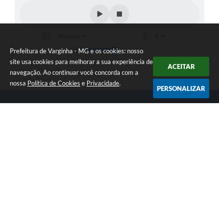
Prefeitura de Varginha - MG e os cookies: nosso
site usa cookies para melhorar a sua experiência de
ACEITAR
navegação. Ao continuar você concorda com a
nossa
Política de Cookies
e
Privacidade
.
PERSONALIZAR
Telefone: (35) 3690-2000
Endereço: Rua Júlio Paulo Marcellini, nº 50 | CEP: 37018-050
Atendimento de Segunda-feira a Sexta-feira das 07h30 as 17h30
CNPJ: 18.240.119/0001-05
Prefeitura de Varginha - MG
Versão do Sistema:
3.5.3 - 19/06/2026
Portal atualizado em:
07/08/2026 09:18
Dados Abertos
Copyright Instar - 2006-2026. Todos os direitos reservados -