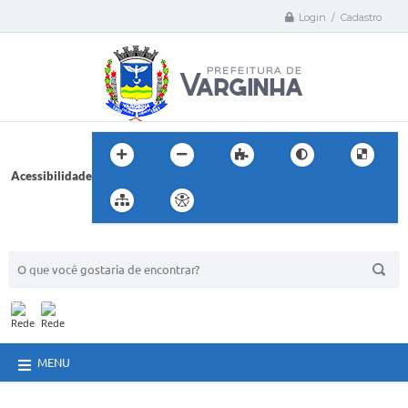
Login / Cadastro
Acessibilidade
BUSCA DO SITE:
MENU