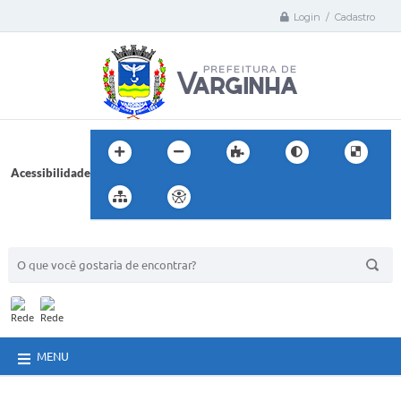
Login / Cadastro
Acessibilidade
BUSCA DO SITE:
MENU