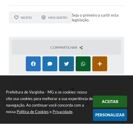
Seja o primeiro a curtir esta
GOSTEI
NÃO GOSTEI
legislação.
COMPARTILHAR
Prefeitura de Varginha - MG e os cookies: nosso
site usa cookies para melhorar a sua experiência de
ACEITAR
navegação. Ao continuar você concorda com a
nossa
Política de Cookies
e
Privacidade
.
PERSONALIZAR