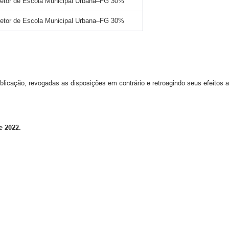
retor de Escola Municipal Urbana–FG 30%
retor de Escola Municipal Urbana–FG 30%
ublicação, revogadas as disposições em contrário e retroagindo seus efeitos 
e 2022.