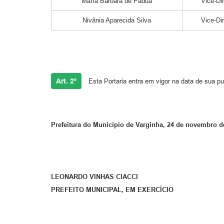
Maíra Bárbara de Pádua
Vice-Di
Nivânia Aparecida Silva
Vice-Di
Art. 2º
Esta Portaria entra em vigor na data de sua p
Prefeitura do Município de Varginha, 24 de novembro d
LEONARDO VINHAS CIACCI
PREFEITO MUNICIPAL, EM EXERCÍCIO