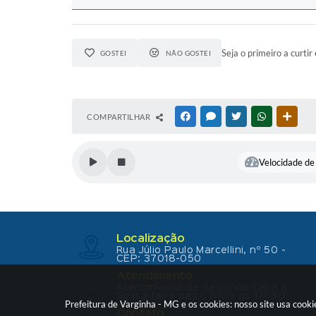
Seja o primeiro a curtir 
GOSTEI
NÃO GOSTEI
COMPARTILHAR
FACEBOOK
MESSENGER
TWITTER
WHATSAPP
OUTR
Velocidade de 
Localização
Rua Júlio Paulo Marcellini, nº 50 -
CEP: 37018-050
Atendimento
Atendimento de Segunda-feira a
Sexta-feira das 07h30 as 17h30
Prefeitura de Varginha - MG e os cookies: nosso site usa coo
Contato