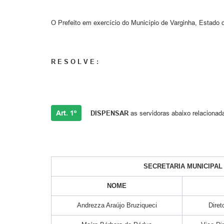
O Prefeito em exercício do Município de Varginha, Estado d
R E S O L V E :
Art. 1º
DISPENSAR
as servidoras abaixo relacionada
SECRETARIA MUNICIPAL
NOME
Andrezza Araújo Bruziqueci
Dire