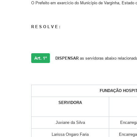
O Prefeito em exercício do Município de Varginha, Estado d
R E S O L V E :
Art. 1º
DISPENSAR
as servidoras abaixo relacionad
FUNDAÇÃO HOSPIT
SERVIDORA
Juviane da Silva
Encarreg
Larissa Ongaro Faria
Encarrega