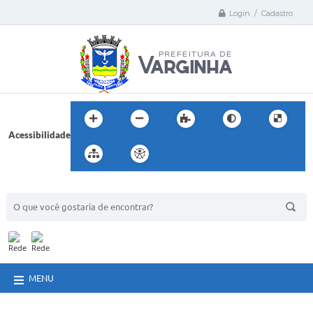
Login / Cadastro
Acessibilidade
BUSCA DO SITE:
MENU