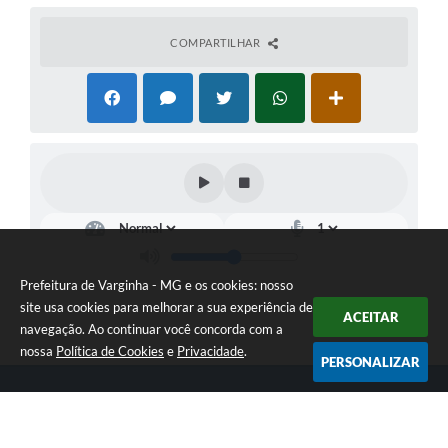
COMPARTILHAR
Prefeitura de Varginha - MG e os cookies: nosso
site usa cookies para melhorar a sua experiência de
ACEITAR
navegação. Ao continuar você concorda com a
nossa
Política de Cookies
e
Privacidade
.
PERSONALIZAR
Telefone: (35) 3690-2000
Endereço: Rua Júlio Paulo Marcellini, nº 50 | CEP: 37018-050
Atendimento de Segunda-feira a Sexta-feira das 07h30 as 17h30