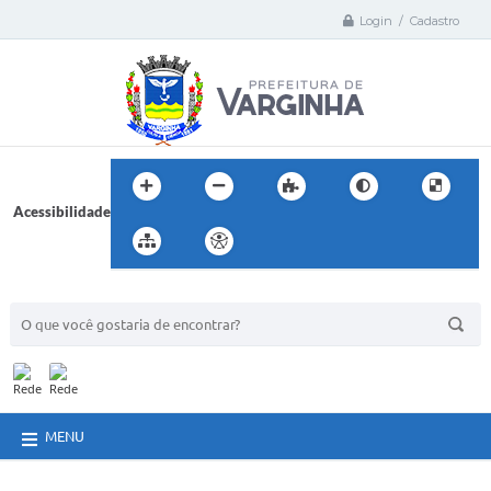
Login / Cadastro
Acessibilidade
BUSCA DO SITE:
MENU