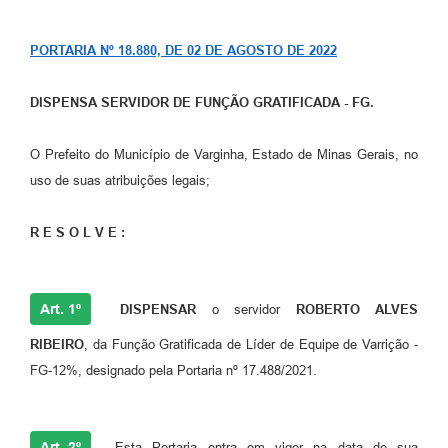
PORTARIA Nº 18.880, DE 02 DE AGOSTO DE 2022
DISPENSA SERVIDOR DE FUNÇÃO GRATIFICADA - FG.
O Prefeito do Município de Varginha, Estado de Minas Gerais, no
uso de suas atribuições legais;
R E S O L V E :
Art. 1º
DISPENSAR
o servidor
ROBERTO ALVES
RIBEIRO
, da Função Gratificada de Líder de Equipe de Varrição -
FG-12%, designado pela Portaria nº 17.488/2021.
Art. 2º
Esta Portaria entra em vigor na data de sua