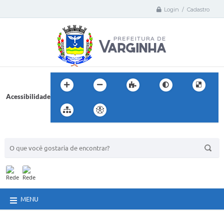
Login / Cadastro
Acessibilidade
BUSCA DO SITE:
MENU