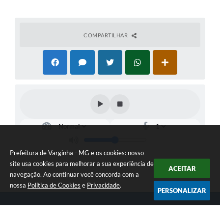
COMPARTILHAR
Prefeitura de Varginha - MG e os cookies: nosso
site usa cookies para melhorar a sua experiência de
ACEITAR
navegação. Ao continuar você concorda com a
nossa
Política de Cookies
e
Privacidade
.
PERSONALIZAR
Telefone: (35) 3690-2000
Endereço: Rua Júlio Paulo Marcellini, nº 50 | CEP: 37018-050