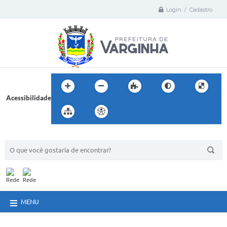
Login / Cadastro
Acessibilidade
BUSCA DO SITE:
MENU