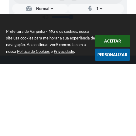
Prefeitura de Varginha - MG e os cookies: nosso
site usa cookies para melhorar a sua experiência de
ACEITAR
navegação. Ao continuar você concorda com a
nossa
Política de Cookies
e
Privacidade
.
PERSONALIZAR
Telefone: (35) 3690-2000
Endereço: Rua Júlio Paulo Marcellini, nº 50 | CEP: 37018-050
Atendimento de Segunda-feira a Sexta-feira das 07h30 as 17h30
CNPJ: 18.240.119/0001-05
Prefeitura de Varginha - MG
Versão do Sistema:
3.5.3 - 19/06/2026
Portal atualizado em:
06/08/2026 16:48
Dados Abertos
Copyright Instar - 2006-2026. Todos os direitos reservados -