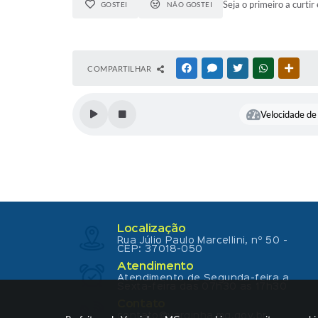
Seja o primeiro a curtir 
GOSTEI
NÃO GOSTEI
COMPARTILHAR
FACEBOOK
MESSENGER
TWITTER
WHATSAPP
OUTR
Velocidade de 
Localização
Rua Júlio Paulo Marcellini, nº 50 -
CEP: 37018-050
Atendimento
Atendimento de Segunda-feira a
Sexta-feira das 07h30 as 17h30
Contato
contato@varginha.mg.gov.br