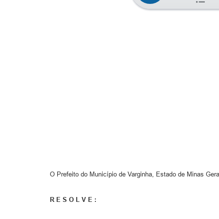
O Prefeito do Município de Varginha, Estado de Minas Gerai
R E S O L V E :