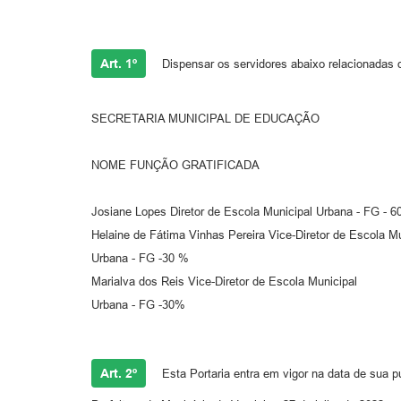
Art. 1º
Dispensar os servidores abaixo relacionadas d
SECRETARIA MUNICIPAL DE EDUCAÇÃO
NOME FUNÇÃO GRATIFICADA
Josiane Lopes Diretor de Escola Municipal Urbana - FG - 
Helaine de Fátima Vinhas Pereira Vice-Diretor de Escola Mu
Urbana - FG -30 %
Marialva dos Reis Vice-Diretor de Escola Municipal
Urbana - FG -30%
Art. 2º
Esta Portaria entra em vigor na data de sua p