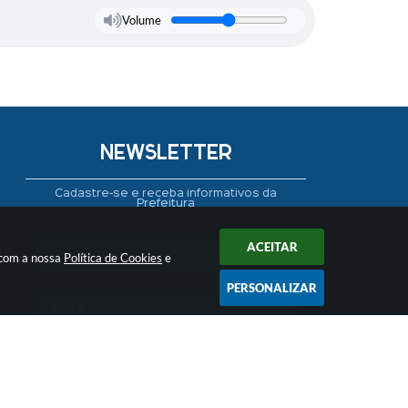
Volume
NEWSLETTER
Cadastre-se e receba informativos da
Prefeitura
ACEITAR
 com a nossa
Política de Cookies
e
PERSONALIZAR
CADASTRAR