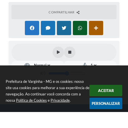
COMPARTILHAR
Prefeitura de Varginha - MG e os cookies: nosso
site usa cookies para melhorar a sua experiência de
ACEITAR
navegação. Ao continuar você concorda com a
nossa
Política de Cookies
e
Privacidade
.
PERSONALIZAR
Telefone: (35) 3690-2000
Endereço: Rua Júlio Paulo Marcellini, nº 50 | CEP: 37018-050
Atendimento de Segunda-feira a Sexta-feira das 07h30 as 17h30