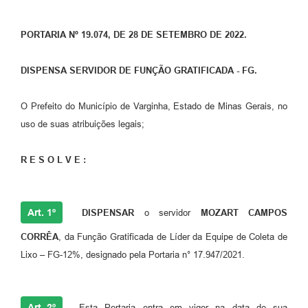
PORTARIA Nº 19.074, DE 28 DE SETEMBRO DE 2022.
DISPENSA SERVIDOR DE FUNÇÃO GRATIFICADA - FG.
O Prefeito do Município de Varginha, Estado de Minas Gerais, no
uso de suas atribuições legais;
R E S O L V E :
Art. 1º
DISPENSAR
o servidor
MOZART CAMPOS
CORRÊA
, da Função Gratificada de Líder da Equipe de Coleta de
Lixo – FG-12%, designado pela Portaria n° 17.947/2021.
Art. 2º
Esta Portaria entra em vigor na data de sua