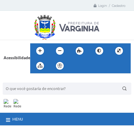
Login / Cadastro
Acessibilidade
BUSCA DO SITE:
MENU