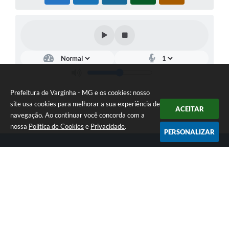
Prefeitura de Varginha - MG e os cookies: nosso
site usa cookies para melhorar a sua experiência de
ACEITAR
navegação. Ao continuar você concorda com a
nossa
Política de Cookies
e
Privacidade
.
PERSONALIZAR
Telefone: (35) 3690-2000
Endereço: Rua Júlio Paulo Marcellini, nº 50 | CEP: 37018-050
Atendimento de Segunda-feira a Sexta-feira das 07h30 as 17h30
CNPJ: 18.240.119/0001-05
Prefeitura de Varginha - MG
Versão do Sistema:
3.5.3 - 19/06/2026
Portal atualizado em:
06/08/2026 16:48
Dados Abertos