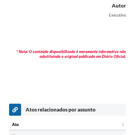
Autor
Executivo
* Nota: O conteúdo disponibilizado é meramente informativo não
substituindo o original publicado em Diário Oficial.
Atos relacionados por assunto
c
Ato
Ato