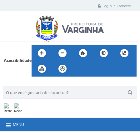
Login / Cadastro
Acessibilidade
BUSCA DO SITE:
MENU