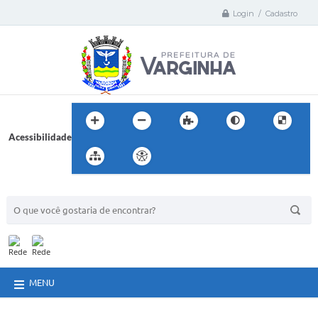
Login / Cadastro
Acessibilidade
BUSCA DO SITE:
MENU