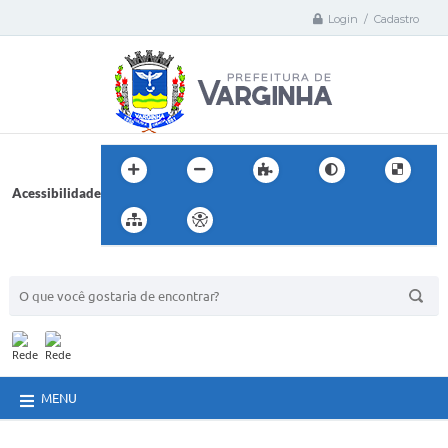
Login / Cadastro
Acessibilidade
BUSCA DO SITE:
MENU