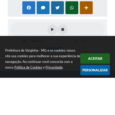
Prefeitura de Varginha - MG e os cookies: nosso
site usa cookies para melhorar a sua experiência de
ACEITAR
navegação. Ao continuar você concorda com a
nossa
Política de Cookies
e
Privacidade
.
PERSONALIZAR
Telefone: (35) 3690-2000
Endereço: Rua Júlio Paulo Marcellini, nº 50 | CEP: 37018-050
Atendimento de Segunda-feira a Sexta-feira das 07h30 as 17h30
CNPJ: 18.240.119/0001-05
Prefeitura de Varginha - MG
Versão do Sistema:
3.5.3 - 19/06/2026