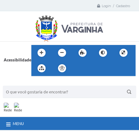
Login / Cadastro
Acessibilidade
BUSCA DO SITE:
MENU