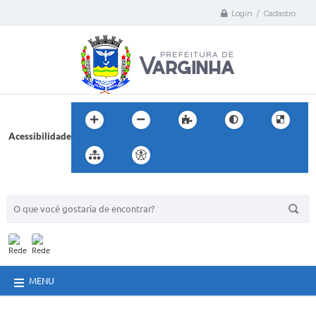
Login / Cadastro
Acessibilidade
BUSCA DO SITE:
MENU