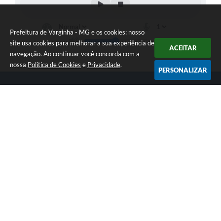
Prefeitura de Varginha - MG e os cookies: nosso
site usa cookies para melhorar a sua experiência de
ACEITAR
navegação. Ao continuar você concorda com a
nossa
Política de Cookies
e
Privacidade
.
PERSONALIZAR
Telefone: (35) 3690-2000
Endereço: Rua Júlio Paulo Marcellini, nº 50 | CEP: 37018-050
Atendimento de Segunda-feira a Sexta-feira das 07h30 as 17h30
CNPJ: 18.240.119/0001-05
Prefeitura de Varginha - MG
Versão do Sistema:
3.5.3 - 19/06/2026
Portal atualizado em:
07/08/2026 17:04
Dados Abertos
Copyright Instar - 2006-2026. Todos os direitos reservados -
Instar Tecnologia