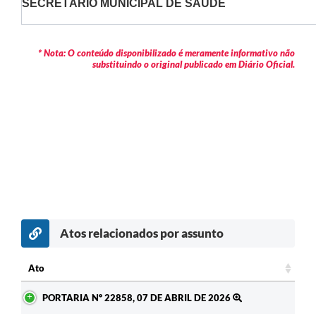
SECRETÁRIO MUNICIPAL DE SAÚDE
* Nota: O conteúdo disponibilizado é meramente informativo não
substituindo o original publicado em Diário Oficial.
Atos relacionados por assunto
c
Ato
Ato
PORTARIA Nº 22858, 07 DE ABRIL DE 2026