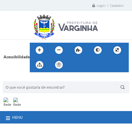
Login / Cadastro
Acessibilidade
BUSCA DO SITE:
MENU