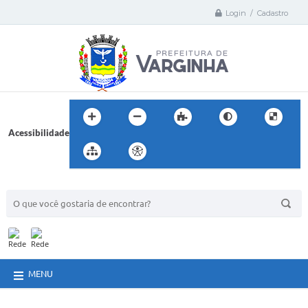
Login / Cadastro
Acessibilidade
BUSCA DO SITE:
MENU