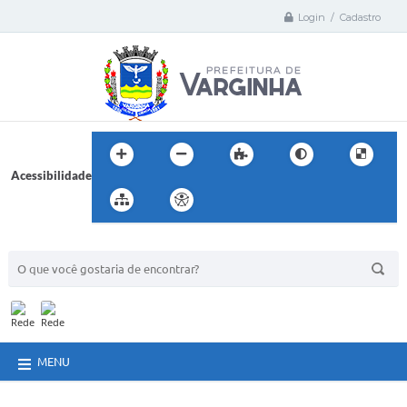
Login / Cadastro
Acessibilidade
BUSCA DO SITE:
MENU