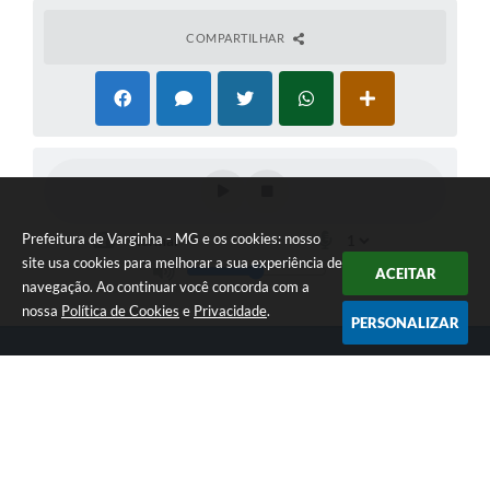
COMPARTILHAR
Prefeitura de Varginha - MG e os cookies: nosso
site usa cookies para melhorar a sua experiência de
ACEITAR
navegação. Ao continuar você concorda com a
nossa
Política de Cookies
e
Privacidade
.
PERSONALIZAR
Telefone: (35) 3690-2000
Endereço: Rua Júlio Paulo Marcellini, nº 50 | CEP: 37018-050
Atendimento de Segunda-feira a Sexta-feira das 07h30 as 17h30
CNPJ: 18.240.119/0001-05
Prefeitura de Varginha - MG