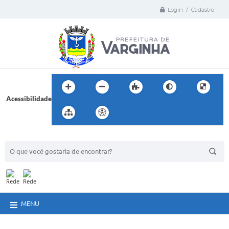
Login / Cadastro
Acessibilidade
BUSCA DO SITE:
MENU